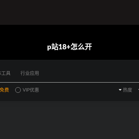
p站18+怎么开
体工具
行业应用
P免费
VIP优惠
热度